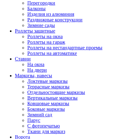
Перегородки
Балконы
Изделия из алюминия
Раздвижные конструкции
Зимние сады
Роллеты защитные
Роллеты на окна
Роллеты на гараж
Роллеты на нестандартные проемы
Роллеты на автоматике
Ставни
На окна
На двери
Маркизы, навесы
Локтевые маркизы
Террасные маркизы
Отдельностоящие маркизы
Вертикальные маркизы
Ковшовые маркизы
Боковые маркизы
Зимний сад
Парус
С фотопечатью
Ткани для маркиз
Ворота