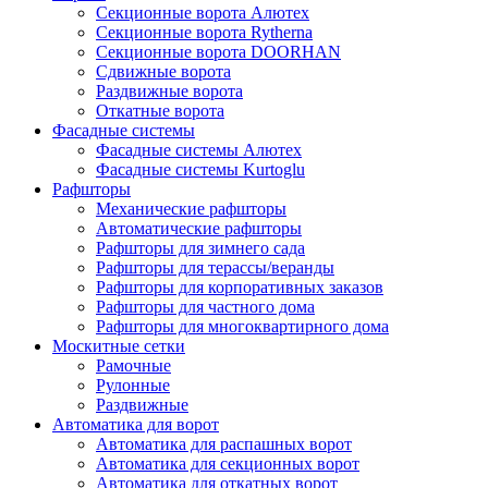
Секционные ворота Алютех
Секционные ворота Rytherna
Секционные ворота DOORHAN
Сдвижные ворота
Раздвижные ворота
Откатные ворота
Фасадные системы
Фасадные системы Алютех
Фасадные системы Kurtoglu
Рафшторы
Механические рафшторы
Автоматические рафшторы
Рафшторы для зимнего сада
Рафшторы для терассы/веранды
Рафшторы для корпоративных заказов
Рафшторы для частного дома
Рафшторы для многоквартирного дома
Москитные сетки
Рамочные
Рулонные
Раздвижные
Автоматика для ворот
Автоматика для распашных ворот
Автоматика для секционных ворот
Автоматика для откатных ворот