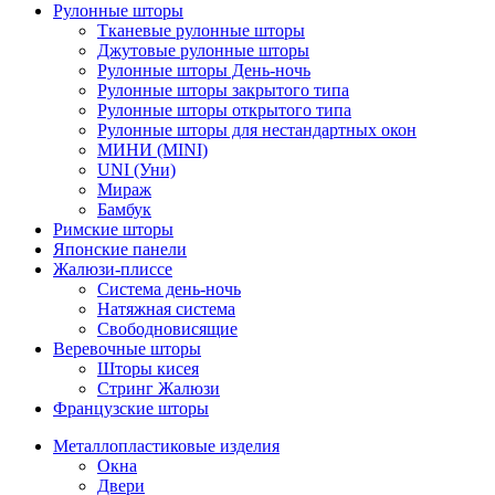
Рулонные шторы
Тканевые рулонные шторы
Джутовые рулонные шторы
Рулонные шторы День-ночь
Рулонные шторы закрытого типа
Рулонные шторы открытого типа
Рулонные шторы для нестандартных окон
МИНИ (MINI)
UNI (Уни)
Мираж
Бамбук
Римские шторы
Японские панели
Жалюзи-плиссе
Система день-ночь
Натяжная система
Свободновисящие
Веревочные шторы
Шторы кисея
Стринг Жалюзи
Французские шторы
Металлопластиковые изделия
Окна
Двери