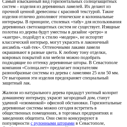
Самый изысканный вид горизонтальных солнцезащитных
систем – изделия из деревянных ламелей. Их делают из
прочной ценной древесины с красивой текстурой. Такие
изделия отлично дополняют этнические и колониальные
интерьеры. В принципе, стилевых «табу» для использования
деревянных светозащитных систем не существует. Изящные
полотна из дерева будут уместны в дизайне «ретро» и
«кантри», подойдут к стилю «модерн», не испортят
классический интерьер, могут украсить и лаконичный
ансамбль «хай-тек». Оттеночными лаками ламели
окрашивают в разные цвета. К любому тону отделки,
ковровых покрытий или мебели можно подобрать
подходящие по оттенку деревянные шторы. В Севастополе
компания «Солнца.нет» предлагает покупателям
разнообразные системы из дерева с ламелями 25 или 50 мм.
От выгорания эти изделия предохраняет специальный
защитный лак.
Жалюзи из натурального дерева придадут уютный колорит
домашнему интерьеру, украсят загородный дом, станут
удачной «изюминкой» офисной обстановки. Горизонтальные
деревянные системы можно сегодня встретить в
общественных помещениях, в торговых предприятиях и
заведениях общепита. Они смело конкурируют в
популярности
с рулонными шторами
в Севастополе,